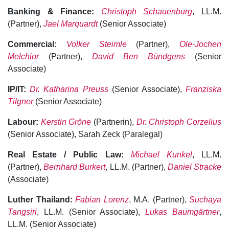
Banking & Finance:
Christoph Schauenburg
, LL.M.
(Partner),
Jael Marquardt
(Senior Associate)
Commercial:
Volker Steimle
(Partner),
Ole-Jochen
Melchior
(Partner),
David Ben Bündgens
(Senior
Associate)
IP/IT:
Dr. Katharina Preuss
(Senior Associate),
Franziska
Tilgner
(Senior Associate)
Labour:
Kerstin Gröne
(Partnerin),
Dr. Christoph Corzelius
(Senior Associate), Sarah Zeck (Paralegal)
Real Estate / Public Law:
Michael Kunkel
, LL.M.
(Partner),
Bernhard Burkert
, LL.M. (Partner),
Daniel Stracke
(Associate)
Luther Thailand:
Fabian Lorenz
, M.A. (Partner),
Suchaya
Tangsiri
, LL.M. (Senior Associate),
Lukas Baumgärtner
,
LL.M. (Senior Associate)