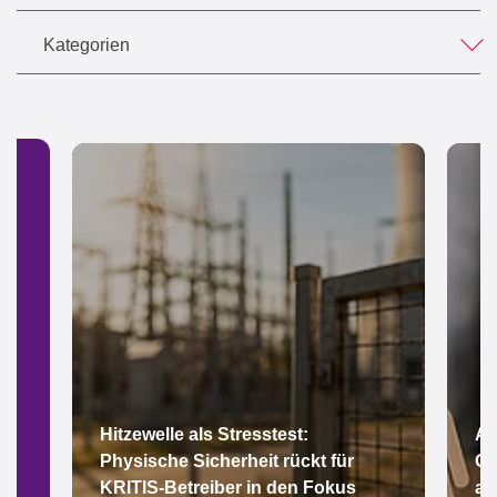
Kategorien
Hitzewelle als Stresstest:
Ar
Physische Sicherheit rückt für
Gl
KRITIS-Betreiber in den Fokus
au