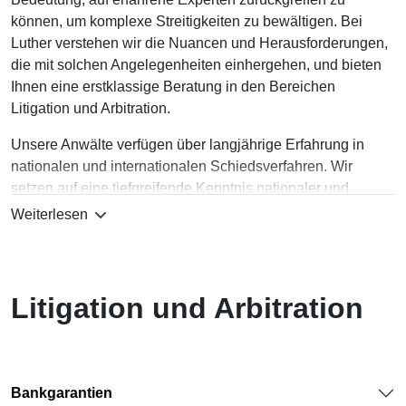
können, um komplexe Streitigkeiten zu bewältigen. Bei
Luther verstehen wir die Nuancen und Herausforderungen,
die mit solchen Angelegenheiten einhergehen, und bieten
Ihnen eine erstklassige Beratung in den Bereichen
Litigation und Arbitration.
Unsere Anwälte verfügen über langjährige Erfahrung in
nationalen und internationalen Schiedsverfahren. Wir
setzen auf eine tiefgreifende Kenntnis nationaler und
internationaler Schiedsordnungen (unter anderem DIS, ICC,
Weiterlesen
LCIA, SIAC, SCC, UNCITRAL, CIETAC, ICDR sowie ad-
hoc Schiedsverfahren in verschiedenen Ländern). Unsere
Anwälte sind national und international in
Fachvereinigungen aktiv und bestens vernetzt. Wir kennen
Litigation und Arbitration
gute Schiedsrichter, und diese kennen uns.
Im Bereich der gerichtlichen Auseinandersetzungen
vertreten wir unsere Mandanten vor Gericht und setzen uns
Bankgarantien
mit Leidenschaft für ihre Interessen ein. Unsere Anwälte