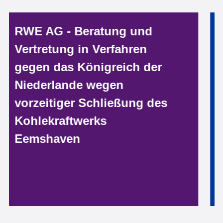
Volkswagen AG Vertretung
in rund 30.000
Individualklagen vor allen
Land- und
Oberlandesgerichten im
Zuge der „Diesel-
Thematik“ mit einem Team
von bis zu 200
Anwältinnen und Anwälten