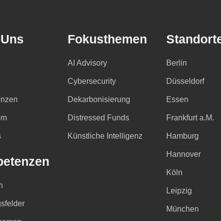
 Uns
Fokusthemen
Standort
AI Advisory
Berlin
Cybersecurity
Düsseldorf
nzen
Dekarbonisierung
Essen
om
Distressed Funds
Frankfurt a.M.
s
Künstliche Intelligenz
Hamburg
Hannover
etenzen
Köln
n
Leipzig
sfelder
München