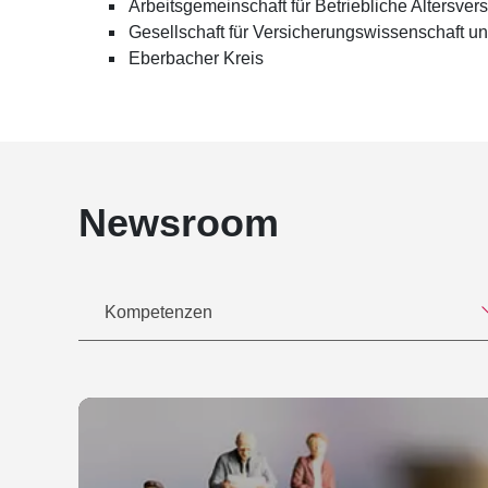
Arbeitsgemeinschaft für Betriebliche Altersver
Beschlüsse der Koalition"
Durchdringungsquoten im Mittelstand (gemeinsa
Gesellschaft für Versicherungswissenschaft un
Rieble & Dr. Annekatrin Veit), Verlag Dr. Otto
Eberbacher Kreis
Herausgeber des Werkes Checkbuch Geschäftsf
KG, 2000
Insolvenzschutz betrieblicher Altersversorgun
Newsroom
Kompetenzen