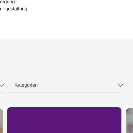
sorgung
m mit Prof. Dr. Peter Hanau, Prof. Dr. Volker
d -gestaltung
 Schmidt KG, 2014
ührer-Altersversorgung, Verlag Dr. Otto Schmidt
g geschäftsführender Gesellschafter
Kategorien