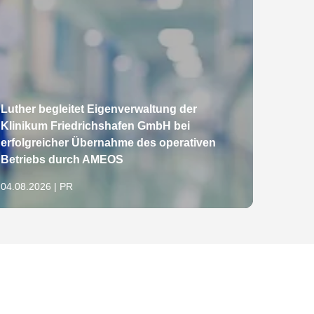
Luther begleitet Eigenverwaltung der
Luthe
Klinikum Friedrichshafen GmbH bei
Erwer
erfolgreicher Übernahme des operativen
Masch
Betriebs durch AMEOS
Distr
04.08.2026 | PR
04.08.