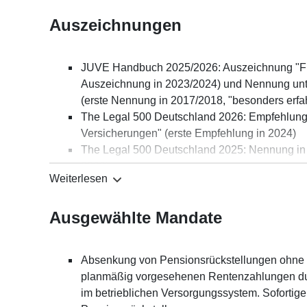
Auszeichnungen
JUVE Handbuch 2025/2026: Auszeichnung "Füh
Auszeichnung in 2023/2024) und Nennung unter
(erste Nennung in 2017/2018, "besonders erfah
The Legal 500 Deutschland 2026: Empfehlung i
Versicherungen" (erste Empfehlung in 2024)
The Legal 500 Deutschland 2025: Nennung in d
2022)
Weiterlesen
The Legal 500 Deutschland 2023: Empfehlung i
Lexology Index 2025: Empfehlung als "Global L
Ausgewählte Mandate
Empfehlung in 2022)
Best Lawyers 2027: Empfehlungen in den Rubr
in 2023) und "Labor and Employment Law" (er
Absenkung von Pensionsrückstellungen ohne Ei
Personalmagazin 2017: "40 HR Köpfe"
planmäßig vorgesehenen Rentenzahlungen d
im betrieblichen Versorgungssystem. Sofortig