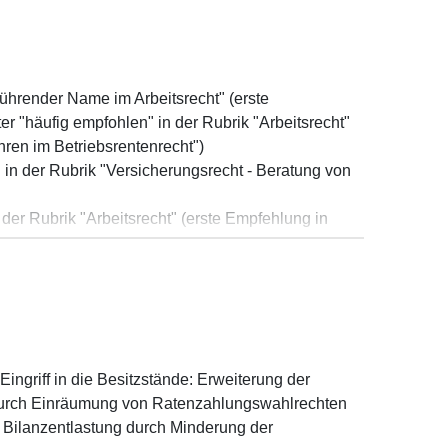
render Name im Arbeitsrecht" (erste
 "häufig empfohlen" in der Rubrik "Arbeitsrecht"
ren im Betriebsrentenrecht")
n der Rubrik "Versicherungsrecht - Beratung von
er Rubrik "Arbeitsrecht" (erste Empfehlung in
n der Rubrik "Wirtschaftsverwaltungsrecht"
eader" in der Rubrik – Pensions & Benefits" (erste
iken "Employee Benefits Law" (erste Empfehlung
ste Empfehlung in 2020)
ngriff in die Besitzstände: Erweiterung der
urch Einräumung von Ratenzahlungswahlrechten
e Bilanzentlastung durch Minderung der