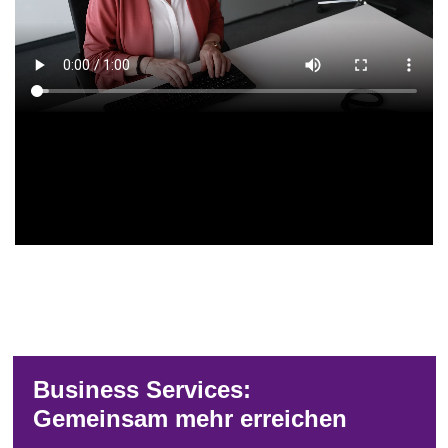
Darüber hinaus bietet Luther herausfordernde
Zusatzaufgaben, bei denen Sie sich in
übergreifenden Themen weiterentwickeln und
Verantwortung übernehmen können, z. B. als
Key User für spezielle IT-Anwendungen oder als
Ausbildungsbeauftragter für die
Nachwuchsförderung.
Hier
finden Sie die Weiterbildungsangebote der
Luther.academy.
Business Services:
Gemeinsam mehr erreichen