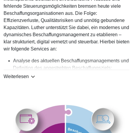
fehlende Steuerungsmöglichkeiten bremsen heute viele
Beschaffungsorganisationen aus. Die Folge:
Effizienzverluste, Qualitätsrisiken und unnötig gebundene
Kapazitäten. Luther unterstützt Sie dabei, ein modernes und
dynamisches Beschaffungsmanagement zu etablieren –
klar strukturiert, digital vernetzt und steuerbar. Hierbei bieten
wir folgende Services an:
Analyse des aktuellen Beschaffungsmanagements und
Definition des angestrebten Beschaffungsziels;
Beratung im Rahmen von öffentlichen und privaten
Weiterlesen
Ausschreibungen;
Beratung bei der Erstellung und Verhandlung der
eigentlichen Beschaffungsverträge;
Begleitung im Rahmen des operativen
Beschaffungsprozesses durch sog. Q-Help-
Maßnahmen (im Falle von Liefer- oder Projektverzug
und/oder qualitativen Mängeln).