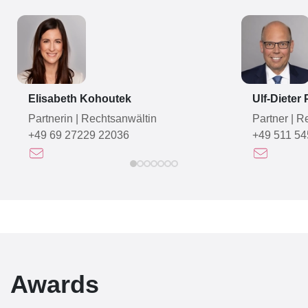
Elisabeth Kohoutek
Ulf-Dieter
Partnerin
|
Rechtsanwältin
Partner
|
Re
+49 69 27229 22036
+49 511 54
Awards