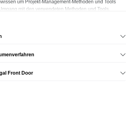
 Fachwissen um Projekt-Management-Methoden und Tools
m Umgang mit den verwendeten Methoden und Tools.
n
nalyse und -definition,
lumenverfahren
In- und Output Formate, Kosten
gal Front Door
wände