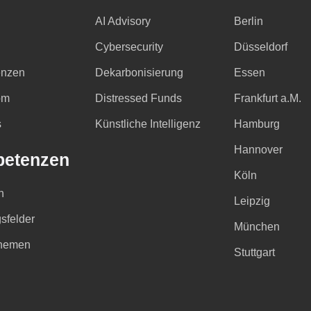
AI Advisory
Berlin
Cybersecurity
Düsseldorf
nzen
Dekarbonisierung
Essen
om
Distressed Funds
Frankfurt a.M.
s
Künstliche Intelligenz
Hamburg
Hannover
etenzen
Köln
n
Leipzig
sfelder
München
hemen
Stuttgart