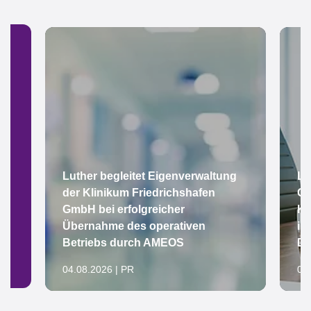
Luther begleitet Eigenverwaltung
Lu
der Klinikum Friedrichshafen
Gr
GmbH bei erfolgreicher
Ke
Übernahme des operativen
im
Betriebs durch AMEOS
De
04.08.2026 | PR
04