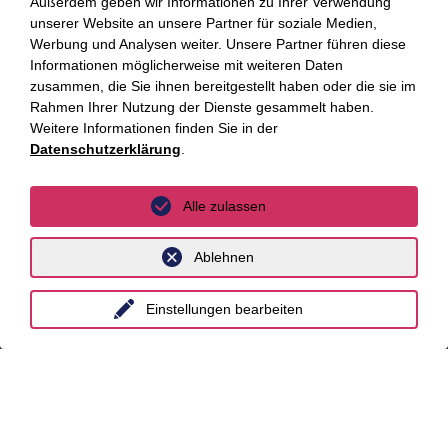
Außerdem geben wir Informationen zu Ihrer Verwendung
AI Advisory
unserer Website an unsere Partner für soziale Medien,
Cybersecurity
Werbung und Analysen weiter. Unsere Partner führen diese
Informationen möglicherweise mit weiteren Daten
Dekarbonisierung
zusammen, die Sie ihnen bereitgestellt haben oder die sie im
Rahmen Ihrer Nutzung der Dienste gesammelt haben.
Distressed Funds
Weitere Informationen finden Sie in der
Datenschutzerklärung
.
Künstliche Intelligenz
Standorte
Alle zulassen
Berlin
Ablehnen
Düsseldorf
Einstellungen bearbeiten
Essen
Frankfurt a.M.
Hamburg
Hannover