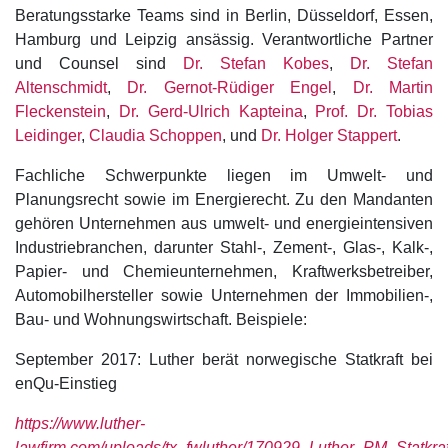
Beratungsstarke Teams sind in Berlin, Düsseldorf, Essen,
Hamburg und Leipzig ansässig. Verantwortliche Partner
und Counsel sind
Dr. Stefan Kobes
,
Dr. Stefan
Altenschmidt
,
Dr. Gernot-Rüdiger Engel
,
Dr. Martin
Fleckenstein
,
Dr. Gerd-Ulrich Kapteina
,
Prof. Dr. Tobias
Leidinger
,
Claudia Schoppen
, und
Dr. Holger Stappert
.
Fachliche Schwerpunkte liegen im Umwelt- und
Planungsrecht sowie im Energierecht. Zu den Mandanten
gehören Unternehmen aus umwelt- und energieintensiven
Industriebranchen, darunter Stahl-, Zement-, Glas-, Kalk-,
Papier- und Chemieunternehmen, Kraftwerksbetreiber,
Automobilhersteller sowie Unternehmen der Immobilien-,
Bau- und Wohnungswirtschaft. Beispiele:
September 2017: Luther berät norwegische Statkraft bei
enQu-Einstieg
https://www.luther-
lawfirm.com/uploads/tx_fwluther/170929_Luther_PM_Statkraf