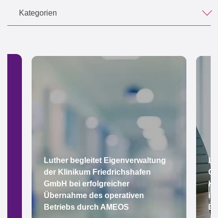
Kategorien
Luther begleitet Eigenverwaltung
Lu
der Klinikum Friedrichshafen
Gr
GmbH bei erfolgreicher
Ke
Übernahme des operativen
im
Betriebs durch AMEOS
De