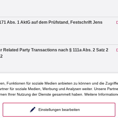
71 Abs. 1 AktG auf dem Prüfstand, Festschrift Jens
D
r Related Party Transactions nach § 111a Abs. 2 Satz 2
D
32
Vorstandsvergütung, Vergütungssystem und
D
en, Funktionen für soziale Medien anbieten zu können und die Zugrif
2026, S. 1303 – 1319
ner für soziale Medien, Werbung und Analysen weiter. Unsere Partner
hmen Ihrer Nutzung der Dienste gesammelt haben. Weitere Informatione
 Auflage, 2025, Co-Autor der §§ 79, 125b SGB V.
D
Einstellungen bearbeiten