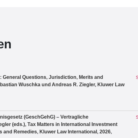
en
n: General Questions, Jurisdiction, Merits and
S
astian Wuschka und Andreas R. Ziegler, Kluwer Law
isgesetz (GeschGehG) – Vertragliche
S
er (eds.), Tax Matters in International Investment
its and Remedies, Kluwer Law International, 2026,