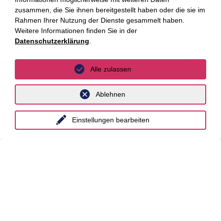
zusammen, die Sie ihnen bereitgestellt haben oder die sie im
Rahmen Ihrer Nutzung der Dienste gesammelt haben.
Dr. Lennard
Schutz der Meinungsfreiheit auf
Weitere Informationen finden Sie in der
Lehmann, LL.M.
Online-Plattformen. Nomos Verlag,
Datenschutzerklärung
.
Baden-Baden, 2025
Alle zulassen
Ablehnen
Einstellungen bearbeiten
Bleiben Sie auf dem
Laufenden mit den
Luther Newslettern!