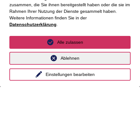
zusammen, die Sie ihnen bereitgestellt haben oder die sie im
Distressed Funds
Rahmen Ihrer Nutzung der Dienste gesammelt haben.
Weitere Informationen finden Sie in der
Künstliche Intelligenz
Datenschutzerklärung
.
Standorte
Alle zulassen
Berlin
Ablehnen
Düsseldorf
Einstellungen bearbeiten
Essen
Frankfurt a.M.
Hamburg
Hannover
Köln
Leipzig