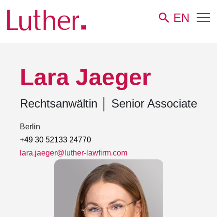
EN
Luther
Team
Lara Jaeger
Lara Jaeger
Rechtsanwältin
│
Senior Associate
Berlin
+49 30 52133 24770
lara.jaeger@luther-lawfirm.com