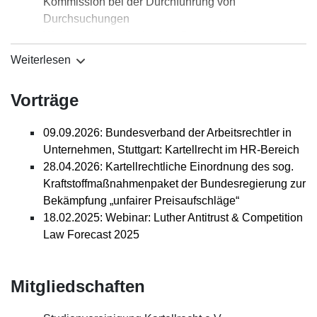
Kommission bei der Durchführung von
Durchsuchungen
Webinar: Luther Antitrust & Competition Law
Forecast 2025
Weiterlesen
Luther Antitrust & Competition Forecast 2025 – was
in 2025 kartellrechtlich wichtig wird
Vorträge
Europäische Kommission veröffentlicht Bericht zur
Durchsetzung des Wettbewerbsrechts im
09.09.2026: Bundesverband der Arbeitsrechtler in
Arzneimittelsektor: Branche nach wie vor im Fokus
Unternehmen, Stuttgart: Kartellrecht im HR-Bereich
der Kartellbehörden in Europa
28.04.2026: Kartellrechtliche Einordnung des sog.
Arzneimittel-Kartell: Europäische Kommission
Kraftstoffmaßnahmenpaket der Bundesregierung zur
verhängt erstmals Geldbußen wegen Absprachen
Bekämpfung „unfairer Preisaufschläge“
über einen konkreten pharmazeutischen Wirkstoff
18.02.2025: Webinar: Luther Antitrust & Competition
i.H.v. insgesamt EUR 13,4 Mio.
Law Forecast 2025
11. GWB-Novelle:
Wettbewerbsdurchsetzungsgesetz verleiht dem
Bundeskartellamt neue Eingriffsinstrumente gegen
Mitgliedschaften
marktmächtige Unternehmen