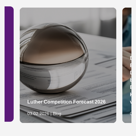
Du
Eu
Du
be
Er
Ko
Luther Competition Forecast 2026
vo
03.02.2026 | Blog
04.