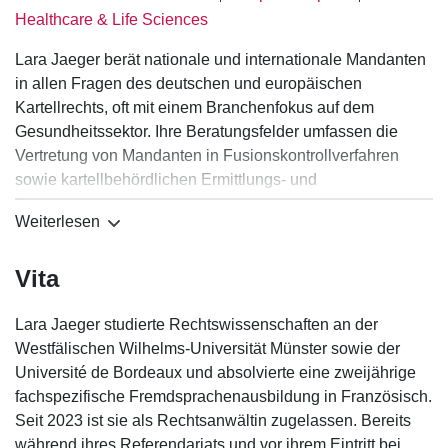
Healthcare & Life Sciences
Lara Jaeger berät nationale und internationale Mandanten
in allen Fragen des deutschen und europäischen
Kartellrechts, oft mit einem Branchenfokus auf dem
Gesundheitssektor. Ihre Beratungsfelder umfassen die
Vertretung von Mandanten in Fusionskontrollverfahren
sowie kartellbehördlichen Ermittlungs- und
Bußgeldverfahren. Außerdem berät sie bei der
Weiterlesen
Strukturierung von Kooperationen zwischen
Wettbewerbern sowie von Vertriebs- und
Vita
Liefervereinbarungen. Lara Jaeger unterstützt Mandanten
zudem im Rahmen der Investitionskontrolle nach dem
deutschen Außenwirtschaftsrecht (
FDI
) sowie bei Fragen
Lara Jaeger studierte Rechtswissenschaften an der
des EU-Beihilferechts (insb.
FSR
).
Westfälischen Wilhelms-Universität Münster sowie der
Université de Bordeaux und absolvierte eine zweijährige
fachspezifische Fremdsprachenausbildung in Französisch.
Seit 2023 ist sie als Rechtsanwältin zugelassen. Bereits
während ihres Referendariats und vor ihrem Eintritt bei