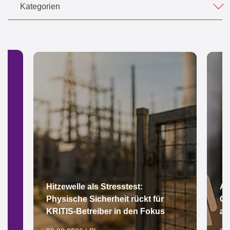
Kategorien
Hitzewelle als Stresstest:
Ar
Physische Sicherheit rückt für
Gl
KRITIS-Betreiber in den Fokus
au