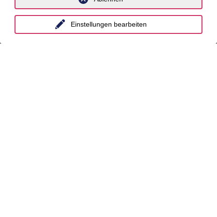
Hamburg
Hannover
Einstellungen bearbeiten
Köln
Leipzig
München
Stuttgart
International
unyer
Belgien
China
Großbritannien
Indien