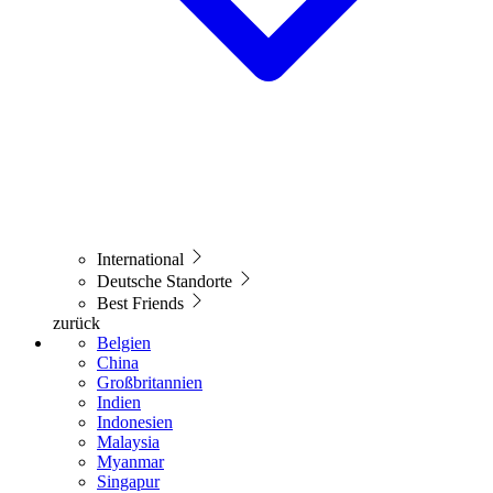
International
Deutsche Standorte
Best Friends
zurück
Belgien
China
Großbritannien
Indien
Indonesien
Malaysia
Myanmar
Singapur