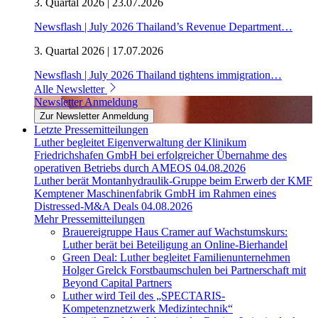
3. Quartal 2026 | 23.07.2026
Newsflash | July 2026 Thailand’s Revenue Department…
3. Quartal 2026 | 17.07.2026
Newsflash | July 2026 Thailand tightens immigration…
Alle Newsletter
Newsletter Anmeldung
Zur Newsletter Anmeldung
Letzte Pressemitteilungen
Luther begleitet Eigenverwaltung der Klinikum
Friedrichshafen GmbH bei erfolgreicher Übernahme des
operativen Betriebs durch AMEOS
04.08.2026
Luther berät Montanhydraulik-Gruppe beim Erwerb der KMF
Kemptener Maschinenfabrik GmbH im Rahmen eines
Distressed-M&A Deals
04.08.2026
Mehr Pressemitteilungen
Brauereigruppe Haus Cramer auf Wachstumskurs:
Luther berät bei Beteiligung an Online-Bierhandel
Green Deal: Luther begleitet Familienunternehmen
Holger Grelck Forstbaumschulen bei Partnerschaft mit
Beyond Capital Partners
Luther wird Teil des „SPECTARIS-
Kompetenznetzwerk Medizintechnik“