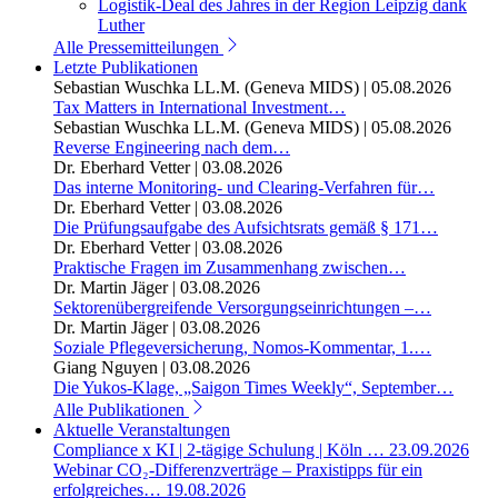
Logistik-Deal des Jahres in der Region Leipzig dank
Luther
Alle Pressemitteilungen
Letzte Publikationen
Sebastian Wuschka LL.M. (Geneva MIDS)
|
05.08.2026
Tax Matters in International Investment…
Sebastian Wuschka LL.M. (Geneva MIDS)
|
05.08.2026
Reverse Engineering nach dem…
Dr. Eberhard Vetter
|
03.08.2026
Das interne Monitoring- und Clearing-Verfahren für…
Dr. Eberhard Vetter
|
03.08.2026
Die Prüfungsaufgabe des Aufsichtsrats gemäß § 171…
Dr. Eberhard Vetter
|
03.08.2026
Praktische Fragen im Zusammenhang zwischen…
Dr. Martin Jäger
|
03.08.2026
Sektorenübergreifende Versorgungseinrichtungen –…
Dr. Martin Jäger
|
03.08.2026
Soziale Pflegeversicherung, Nomos-Kommentar, 1.…
Giang Nguyen
|
03.08.2026
Die Yukos-Klage, „Saigon Times Weekly“, September…
Alle Publikationen
Aktuelle Veranstaltungen
Compliance x KI | 2-tägige Schulung | Köln …
23.09.2026
Webinar CO₂-Differenzverträge – Praxistipps für ein
erfolgreiches…
19.08.2026