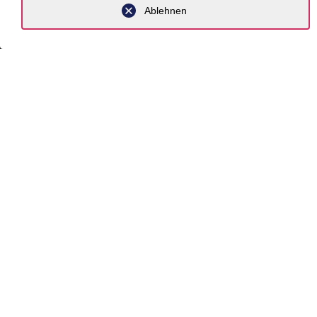
Ablehnen
Kontakt
Karriere
Kompete
Newsro
Über un
Komp
Branche
Beratung
Fokus T