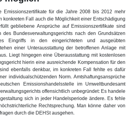
e Emissionszertifikate für die Jahre 2008 bis 2012 mehr
m konkreten Fall auch die Möglichkeit einer Entschädigung
üllt gebliebene Ansprüche auf Emissionszertifikate sind
gen des Bundesverwaltungsgerichts nach den Grundsätzen
nes Eingriffs in den eingerichteten und ausgeübten
ehen einer Unterausstattung der betroffenen Anlage mit
aus. Liegt hingegen eine Überausstattung mit kostenlosen
ungsgericht hierin eine ausreichende Kompensation für den
sind ebenfalls denkbar, im konkreten Fall fehlte es dafür
 einer individualschützenden Norm. Amtshaftungsansprüche
Deutschen Emissionshandelsstelle im Umweltbundesamt
rwaltungsgerichts offensichtlich unbegründet: Es handele
gestaltung sich in jeder Handelsperiode ändere. Es fehle
 höchstrichterliche Rechtsprechung. Man könne daher von
tsfragen durch die DEHSt ausgehen.