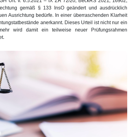
(BGH Urt. v. 6.5.2021 – IX ZR 72/20, BeckRS 2021, 16902,
nfechtung gemäß § 133 InsO geändert und ausdrücklich
uen Ausrichtung bedürfe. In einer überraschenden Klarheit
tungstatbestände anerkannt. Dieses Urteil ist nicht nur ein
lmehr wird damit ein teilweise neuer Prüfungsrahmen
t.