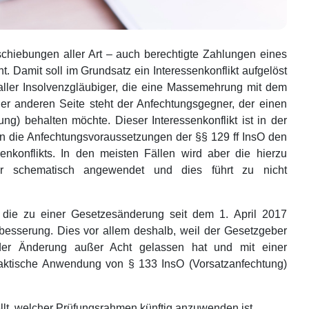
chiebungen aller Art – auch berechtigte Zahlungen eines
 Damit soll im Grundsatz ein Interessenkonflikt aufgelöst
 aller Insolvenzgläubiger, die eine Massemehrung mit dem
er anderen Seite steht der Anfechtungsgegner, der einen
ung) behalten möchte. Dieser Interessenkonflikt ist in der
ten die Anfechtungsvoraussetzungen der §§ 129 ff InsO den
nkonflikts. In den meisten Fällen wird aber die hierzu
r schematisch angewendet und dies führt zu nicht
ie zu einer Gesetzesänderung seit dem 1. April 2017
erbesserung. Dies vor allem deshalb, weil der Gesetzgeber
 der Änderung außer Acht gelassen hat und mit einer
praktische Anwendung von § 133 InsO (Vorsatzanfechtung)
ellt, welcher Prüfungsrahmen künftig anzuwenden ist.