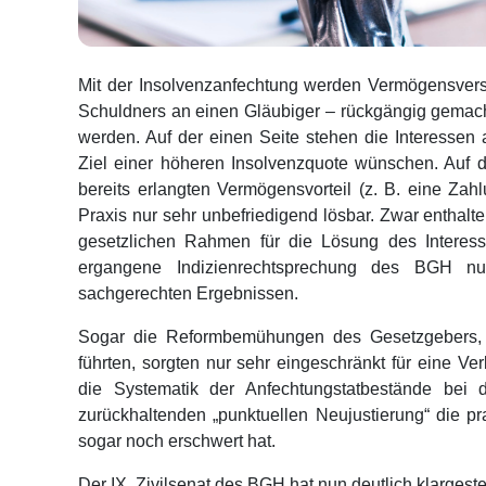
Mit der Insolvenzanfechtung werden Vermögensvers
Schuldners an einen Gläubiger – rückgängig gemacht.
werden. Auf der einen Seite stehen die Interessen
Ziel einer höheren Insolvenzquote wünschen. Auf d
bereits erlangten Vermögensvorteil (z. B. eine Zahl
Praxis nur sehr unbefriedigend lösbar. Zwar enthal
gesetzlichen Rahmen für die Lösung des Interesse
ergangene Indizienrechtsprechung des BGH nu
sachgerechten Ergebnissen.
Sogar die Reformbemühungen des Gesetzgebers, d
führten, sorgten nur sehr eingeschränkt für eine V
die Systematik der Anfechtungstatbestände bei
zurückhaltenden „punktuellen Neujustierung“ die 
sogar noch erschwert hat.
Der IX. Zivilsenat des BGH hat nun deutlich klargest