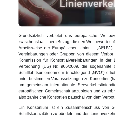
Grundsätzlich verbietet das europäische Wettb
zwischenstaatlichem Bezug, die den Wettbewerb spürb
Arbeitsweise der Europäischen Union – „AEUV“). 
Vereinbarungen oder Gruppen von diesem Verbot
Kommission für Konsortialvereinbarungen in der 
Verordnung (EG) Nr. 906/2009, die sogenannte Gr
Schifffahrtsunternehmern (nachfolgend „GVO“) erlie
unter bestimmten Voraussetzungen zu Konsortien (h
um gemeinsam internationale Seeverkehrslinien
europäischen Gemeinschaft anzubieten und zu erbrin
also zahlreiche Konsortien pauschal von dem Verbo
Ein Konsortium ist ein Zusammenschluss von Schi
Schiffskapazitäten zu bündeln und den Linienverkehr