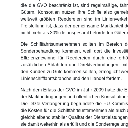
die die GVO beschränkt ist, sind regelmäßige, fa
Gütern. Konsortien nutzen ihre Schiffe also gem
weltweit größten Reedereien sind im Linienverkeh
Freistellung ist, dass der gemeinsame Marktanteil 
nicht mehr als 30% der insgesamt beförderten Güter
Die Schifffahrtsunternehmen sollten im Bereich d
Sonderbehandlung kommen, weil dort die Investit
Effizienzgewinne für Reedereien durch eine erhö
zusätzlichen Abfahrten und Direktverbindungen, mith
den Kunden zu Gute kommen sollten, ermöglicht werd
Linienschifffahrtsbranche und den Handel fördern.
Nach dem Erlass der GVO im Jahr 2009 hatte die 
der Marktbedingungen und öffentlichen Konsultations
Die letzte Verlängerung begründete die EU-Kommi
die Kosten für die Schifffahrtsunternehmen als auch
gleichbleibend stabiler Qualität der Dienstleistu
sie damit weiterhin als erfüllt und die Sonderregelung