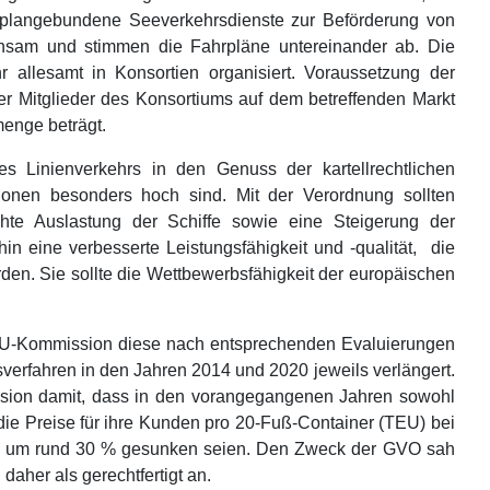
hrplangebundene Seeverkehrsdienste zur Beförderung von
einsam und stimmen die Fahrpläne untereinander ab. Die
r allesamt in Konsortien organisiert. Voraussetzung der
der Mitglieder des Konsortiums auf dem betreffenden Markt
menge beträgt.
es Linienverkehrs in den Genuss der kartellrechtlichen
ionen besonders hoch sind. Mit der Verordnung sollten
hte Auslastung der Schiffe sowie eine Steigerung der
in eine verbesserte Leistungsfähigkeit und -qualität, die
en. Sie sollte die Wettbewerbsfähigkeit der europäischen
EU-Kommission diese nach entsprechenden Evaluierungen
verfahren in den Jahren 2014 und 2020 jeweils verlängert.
ssion damit, dass in den vorangegangenen Jahren sowohl
 die Preise für ihre Kunden pro 20-Fuß-Container (TEU) bei
ngen um rund 30 % gesunken seien. Den Zweck der GVO sah
 daher als gerechtfertigt an.