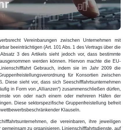
ewerbsrecht Vereinbarungen zwischen Unternehmen mit
ar beeinträchtigen (Art. 101 Abs. 1 des Vertrags über die
Absatz 3 des Artikels sieht jedoch vor, dass bestimmte
 ausgenommen werden können. Hiervon machte die EU-
Linienschifffahrt Gebrauch, indem sie im Jahr 2009 die
uppenfreistellungsverordnung für Konsortien zwischen
ß. Diese sieht vor, dass sich Seeschifffahrtsunternehmen
äufig in Form von „Allianzen“) zusammenschließen dürfen,
dienste von oder nach einem oder mehreren Häfen der
gen. Diese sektorspezifische Gruppenfreistellung befreit
t wettbewerbsbeschränkender Klauseln.
fffahrtsunternehmen, die vereinbaren, ihre jeweiligen
 gemeinsam zu organisieren. Linienschifffahrtsdienste, auf