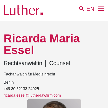
EN
Luther
Team
Ricarda Maria Essel
Ricarda Maria
Essel
Rechtsanwältin
│
Counsel
Fachanwältin für Medizinrecht
Berlin
+49 30 52133 24925
ricarda.essel@luther-lawfirm.com