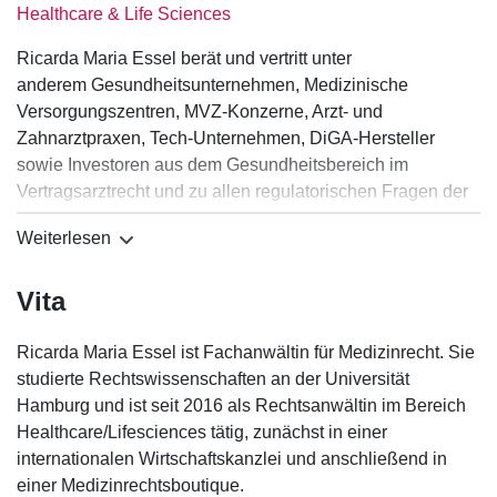
Healthcare & Life Sciences
Ricarda Maria Essel berät und vertritt unter
anderem Gesundheitsunternehmen, Medizinische
Versorgungszentren, MVZ-Konzerne, Arzt- und
Zahnarztpraxen, Tech-Unternehmen, DiGA-Hersteller
sowie Investoren aus dem Gesundheitsbereich im
Vertragsarztrecht und zu allen regulatorischen Fragen der
ambulanten und digitalen Leistungserbringung sowie der
Weiterlesen
Heil- und Hilfsmittelversorgung.
Insbesondere konzeptioniert und entwickelt sie
Vita
Geschäftsmodelle, berät in Bezug auf den Zugang zum
GKV-System, begleitet Transaktionen und gestaltet
Kooperationen.
Ricarda Maria Essel ist Fachanwältin für Medizinrecht. Sie
Ihr Beratungsschwerpunkte liegen im Vertragsarztrecht, im
studierte Rechtswissenschaften an der Universität
ärztlichen und zahnärztlichen Berufsrecht, in der
Hamburg und ist seit 2016 als Rechtsanwältin im Bereich
Vertragsgestaltung sowie im Medizinprodukterecht
Healthcare/Lifesciences tätig, zunächst in einer
(IVD/Labor, Software/DiGA).
internationalen Wirtschaftskanzlei und anschließend in
einer Medizinrechtsboutique.