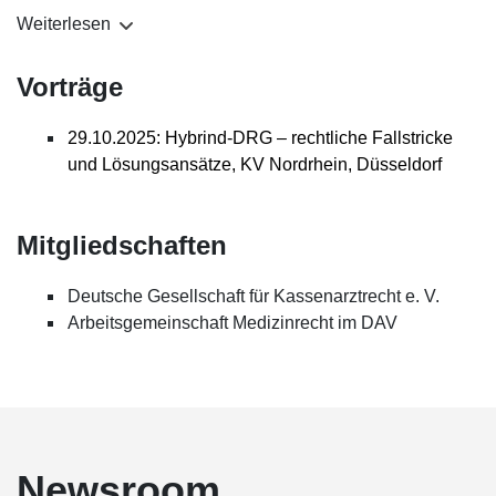
können MVZ damit umgehen!, Beitrag auf
Weiterlesen
ÄrzteZeitung.de
Zwölf oder doch nur sechs Monate? Welche
Vorträge
Nachbesetzungsfrist gilt für Viertel-Arztstellen?
Der Tätigkeitsumfang des Ärztlichen Leiters – ein
29.10.2025: Hybrind-DRG – rechtliche Fallstricke
Dauerbrenner
und Lösungsansätze, KV Nordrhein, Düsseldorf
Mitgliedschaften
Deutsche Gesellschaft für Kassenarztrecht e. V.
Arbeitsgemeinschaft Medizinrecht im DAV
Newsroom