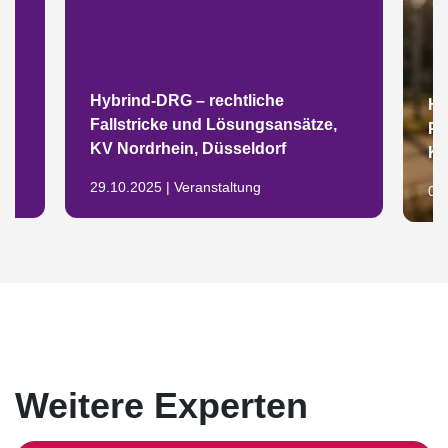
Hybrind-DRG – rechtliche
Hi
Fallstricke und Lösungsansätze,
Ph
KV Nordrhein, Düsseldorf
KR
29.10.2025 | Veranstaltung
06.
Weitere Experten