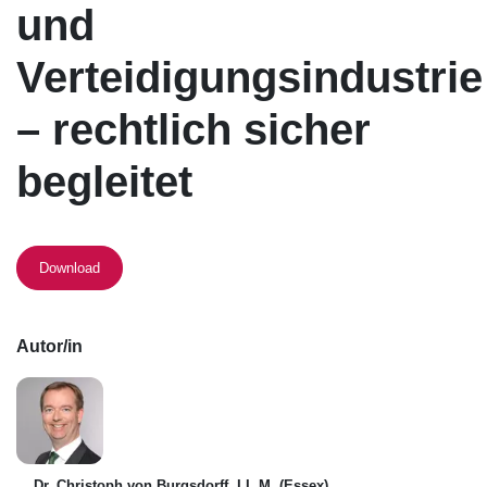
und
Verteidigungsindustrie
– rechtlich sicher
begleitet
Download
Autor/in
Dr. Christoph von Burgsdorff, LL.M. (Essex)