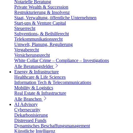
Notarielle Beratung
Private Wealth & Succession
Restrukturierung & Insolvenz
Staat, Verwaltung, öffentliche Unternehmen
Start-ups & Venture Capital
Steuerrecht
Subventions- & Beihilferecht
Telekommunikationsrecht
Umwelt, Planung, Regulierung
Vergaberecht
Versicherungsrecht
White Collar Crime – Compliance – Investigations
Alle Beratungsfelder
Energy & Infrastructure
Healthcare & Life Sciences
Information Tech & Telecommunications
Mobility & Logistics
Real Estate & Infrastructure
Alle Branchen
AI Advisory
Cybersecurity
Dekarbonisierung
Distressed Funds
Dynamisches Beschaffungsmanagement
Künstliche Intelligenz