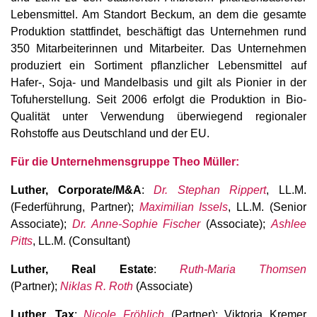
Lebensmittel. Am Standort Beckum, an dem die gesamte
Produktion stattfindet, beschäftigt das Unternehmen rund
350 Mitarbeiterinnen und Mitarbeiter. Das Unternehmen
produziert ein Sortiment pflanzlicher Lebensmittel auf
Hafer-, Soja- und Mandelbasis und gilt als Pionier in der
Tofuherstellung. Seit 2006 erfolgt die Produktion in Bio-
Qualität unter Verwendung überwiegend regionaler
Rohstoffe aus Deutschland und der EU.
Für die Unternehmensgruppe Theo Müller:
Luther, Corporate/M&A
:
Dr. Stephan Rippert
, LL.M.
(Federführung, Partner);
Maximilian Issels
, LL.M. (Senior
Associate);
Dr. Anne-Sophie Fischer
(Associate);
Ashlee
Pitts
, LL.M. (Consultant)
Luther, Real Estate
:
Ruth-Maria Thomsen
(Partner);
Niklas R. Roth
(Associate)
Luther, Tax
:
Nicole Fröhlich
(Partner); Viktoria Kremer