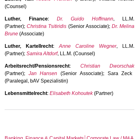
(Counsel)
Luther, Finance
:
Dr. Guido Hoffmann
, LL.M.
(Partner);
Christina Tsitiridis
(Senior Associate);
Dr. Melina
Brune
(Associate)
Luther, Kartellrecht
:
Anne Caroline Wegner
, LL.M.
(Partner);
Samira Altdorf
, LL.M. (Counsel)
Arbeitsrecht/Pensionsrecht
:
Christian Dworschak
(Partner);
Jan Hansen
(Senior Associate); Sara Zeck
(Paralegal, bAV Spezialistin)
Lebensmittelrecht
:
Elisabeth Kohoutek
(Partner)
│
Banking, Finance & Capital Markets
Corporate Law / M&A