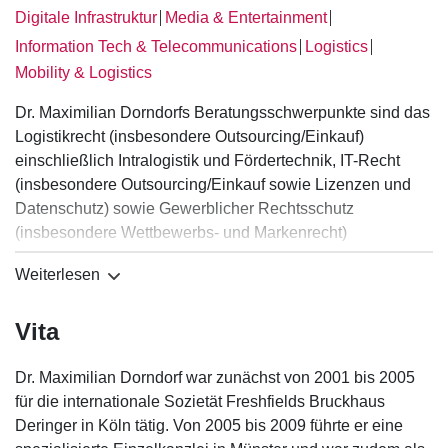
Digitale Infrastruktur
Media & Entertainment
│
│
Information Tech & Telecommunications
Logistics
│
│
Mobility & Logistics
Dr. Maximilian Dorndorfs Beratungsschwerpunkte sind das
Logistikrecht (insbesondere Outsourcing/Einkauf)
einschließlich Intralogistik und Fördertechnik, IT-Recht
(insbesondere Outsourcing/Einkauf sowie Lizenzen und
Datenschutz) sowie Gewerblicher Rechtsschutz
(insbesondere Wettbewerbs- und Markenrecht)
einschließlich Vertriebsrecht.
Weiterlesen
Im IT-Recht und Logistikrecht liegt der Schwerpunkt auf der
Beratung in komplexen Outsourcing / Einkaufsprojekten. In
Vita
seinen Branchenschwerpunkten berät Dr. Maximilian
Dorndorf umfangreich auch in vertraglichen
Dr. Maximilian Dorndorf war zunächst von 2001 bis 2005
Angelegenheiten, etwa zu Software-Lizenzverträgen,
für die internationale Sozietät Freshfields Bruckhaus
Affiliate-Verträgen und Verträgen über Content Distribution.
Deringer in Köln tätig. Von 2005 bis 2009 führte er eine
Er berät außergerichtlich und in gerichtlichen