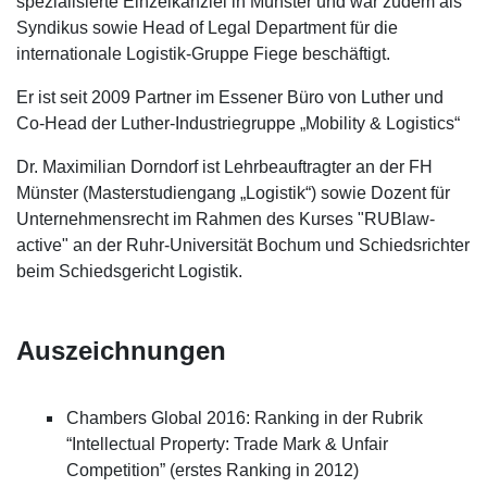
spezialisierte Einzelkanzlei in Münster und war zudem als
Auseinandersetzungen.
Syndikus sowie Head of Legal Department für die
internationale Logistik-Gruppe Fiege beschäftigt.
Dr. Maximilian Dorndorf ist erfahren und geschätzt in
internationalen Vertragsverhandlungen, insbesondere bei
Er ist seit 2009 Partner im Essener Büro von Luther und
IT- und Logistikprojekten. Dr. Maximilian Dorndorf begleitet
Co-Head der Luther-Industriegruppe „Mobility & Logistics“
Mandanten mit dieser Expertise umfassend in den
Rechtsfragen im Zusammenhang mit der Digitalisierung
Dr. Maximilian Dorndorf ist Lehrbeauftragter an der FH
(insbesondere FinTech) und Industrie 4.0. Er berät aber
Münster (Masterstudiengang „Logistik“) sowie Dozent für
auch umfassend in gerichtlichen Auseinandersetzungen (z.
Unternehmensrecht im Rahmen des Kurses "RUBlaw-
B. bei der Verteidigung von werblichen Maßnahmen oder
active" an der Ruhr-Universität Bochum und Schiedsrichter
der Verfolgung von Wettbewerbermaßnahmen und
beim Schiedsgericht Logistik.
Marken- oder Patentverletzungen).
Bei Luther koordiniert Dr. Maximilian Dorndorf zudem den
Auszeichnungen
Bereich Mobility & Logistics.
Chambers Global 2016: Ranking in der Rubrik
“Intellectual Property: Trade Mark & Unfair
Competition” (erstes Ranking in 2012)