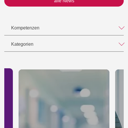
alle News
15.03.2012: IT-Outsourcing, Datenschutz und SLA,
Mandantenseminar
16.03.2010: ©das Recht am eigenen Werk - Ein
Überblick über das Urheberrecht, Veranstalter:
Kompetenzen
Industrie- und Handelskammer zu Essen
27.05.2009: Das Vergütungsrisiko beim
Kategorien
Logistikvertrag, 6. Logistikrechtsforum der
Deutschen Logistik Akademie
27.01.2005: Schutz vor Herkunftstäuschung und
Rufausbeutung, Förderkreis Gewerblicher
Rechtschutz (Verein zur Förderung der
Wissenschaft und Praxis im Gewerblichen
Rechtschutz)