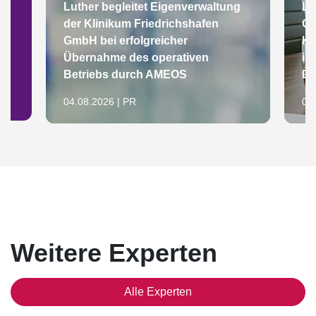
Luther begleitet Eigenverwaltung
Lu
der Klinikum Friedrichshafen
Gr
GmbH bei erfolgreicher
Ke
Übernahme des operativen
im
Betriebs durch AMEOS
De
04.08.2026 | PR
04
Weitere Experten
Alle Experten