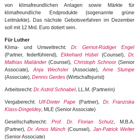
von klimafreundlichen Anlagen sowie Märkte für
klimafreundliche Endprodukte (sogenannte grüne
Leitmärkte). Das nächste Gebotsverfahren im Dezember
soll mit 12 Mrd. Euro dotiert sein.
Für Luther
Klima- und Umweltrecht:
Dr. Gernot-Rüdiger Engel
(Partner, federführend),
Ekkehard Hübel
(Counsel),
Dr.
Mathias Mailänder
(Counsel),
Christoph Schnoor
(Senior
Associate),
Anja Wechsler
(Associate),
Arne Stumpe
(Associate),
Dennis Gerdes
(Wirtschaftsjurist)
Arbeitsrecht:
Dr. Astrid Schnabel
, LL.M. (Partnerin)
Vergaberecht:
Ulf-Dieter Pape
(Partner),
Dr. Franziska
Klass-Dingeldey
, MLE (Senior Associate)
Gesellschaftsrecht:
Prof. Dr. Florian Schulz
, M.B.A.
(Partner),
Dr. Amos Münch
(Counsel),
Jan-Patrick Welter
(Senior Associate)