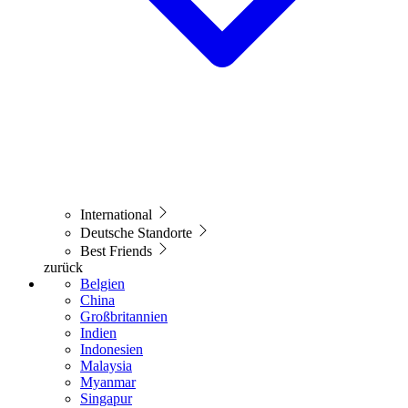
International
Deutsche Standorte
Best Friends
zurück
Belgien
China
Großbritannien
Indien
Indonesien
Malaysia
Myanmar
Singapur