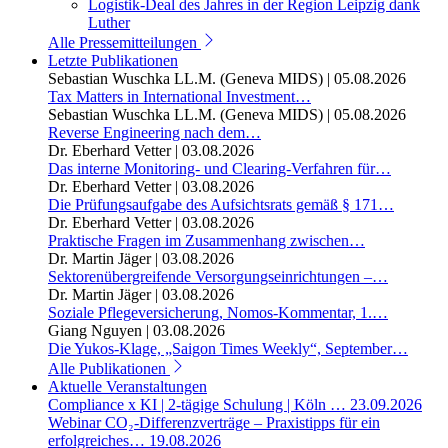
Logistik-Deal des Jahres in der Region Leipzig dank
Luther
Alle Pressemitteilungen
Letzte Publikationen
Sebastian Wuschka LL.M. (Geneva MIDS)
|
05.08.2026
Tax Matters in International Investment…
Sebastian Wuschka LL.M. (Geneva MIDS)
|
05.08.2026
Reverse Engineering nach dem…
Dr. Eberhard Vetter
|
03.08.2026
Das interne Monitoring- und Clearing-Verfahren für…
Dr. Eberhard Vetter
|
03.08.2026
Die Prüfungsaufgabe des Aufsichtsrats gemäß § 171…
Dr. Eberhard Vetter
|
03.08.2026
Praktische Fragen im Zusammenhang zwischen…
Dr. Martin Jäger
|
03.08.2026
Sektorenübergreifende Versorgungseinrichtungen –…
Dr. Martin Jäger
|
03.08.2026
Soziale Pflegeversicherung, Nomos-Kommentar, 1.…
Giang Nguyen
|
03.08.2026
Die Yukos-Klage, „Saigon Times Weekly“, September…
Alle Publikationen
Aktuelle Veranstaltungen
Compliance x KI | 2-tägige Schulung | Köln …
23.09.2026
Webinar CO₂-Differenzverträge – Praxistipps für ein
erfolgreiches…
19.08.2026