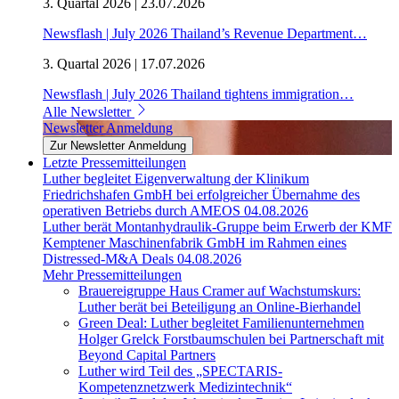
3. Quartal 2026 | 23.07.2026
Newsflash | July 2026 Thailand’s Revenue Department…
3. Quartal 2026 | 17.07.2026
Newsflash | July 2026 Thailand tightens immigration…
Alle Newsletter
Newsletter Anmeldung
Zur Newsletter Anmeldung
Letzte Pressemitteilungen
Luther begleitet Eigenverwaltung der Klinikum
Friedrichshafen GmbH bei erfolgreicher Übernahme des
operativen Betriebs durch AMEOS
04.08.2026
Luther berät Montanhydraulik-Gruppe beim Erwerb der KMF
Kemptener Maschinenfabrik GmbH im Rahmen eines
Distressed-M&A Deals
04.08.2026
Mehr Pressemitteilungen
Brauereigruppe Haus Cramer auf Wachstumskurs:
Luther berät bei Beteiligung an Online-Bierhandel
Green Deal: Luther begleitet Familienunternehmen
Holger Grelck Forstbaumschulen bei Partnerschaft mit
Beyond Capital Partners
Luther wird Teil des „SPECTARIS-
Kompetenznetzwerk Medizintechnik“