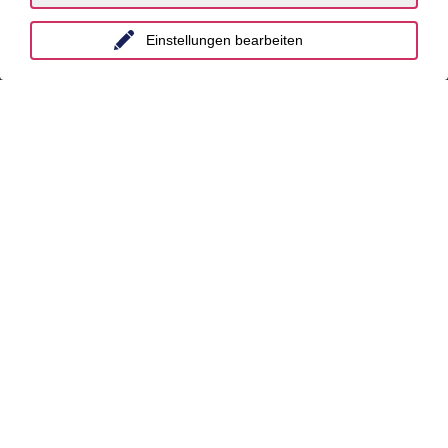
Dekarbonisierung
Distressed Funds
Einstellungen bearbeiten
Künstliche Intelligenz
Standorte
Berlin
Düsseldorf
Essen
Frankfurt a.M.
Hamburg
Hannover
Köln
Leipzig