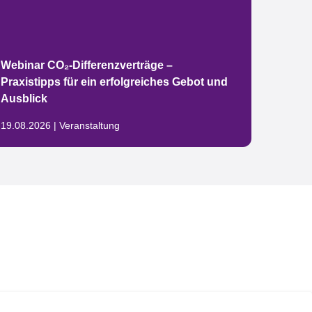
Luther
Webinar CO₂-Differenzverträge –
Klini
Praxistipps für ein erfolgreiches Gebot und
erfol
Ausblick
Betri
19.08.2026 | Veranstaltung
04.08.