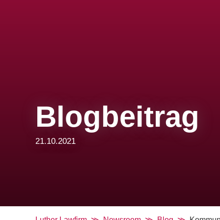
Blogbeitrag
21.10.2021
Luther Lawfirm
Newsroom
Blog
Kommunik