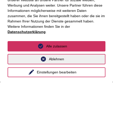
unserer Website an unsere Partner für soziale Medien,
Standorte
Werbung und Analysen weiter. Unsere Partner führen diese
Informationen möglicherweise mit weiteren Daten
Berlin
zusammen, die Sie ihnen bereitgestellt haben oder die sie im
Rahmen Ihrer Nutzung der Dienste gesammelt haben.
Düsseldorf
Weitere Informationen finden Sie in der
Datenschutzerklärung
.
Essen
Frankfurt a.M.
Alle zulassen
Hamburg
Ablehnen
Hannover
Köln
Einstellungen bearbeiten
Leipzig
München
Stuttgart
International