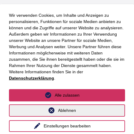
Wir verwenden Cookies, um Inhalte und Anzeigen zu
Dr. Lennard
Schutz der Meinungsfreiheit auf
personalisieren, Funktionen für soziale Medien anbieten zu
Lehmann, LL.M.
Online-Plattformen. Nomos Verlag,
können und die Zugriffe auf unserer Website zu analysieren.
Außerdem geben wir Informationen zu Ihrer Verwendung
Baden-Baden, 2025
unserer Website an unsere Partner für soziale Medien,
Werbung und Analysen weiter. Unsere Partner führen diese
Informationen möglicherweise mit weiteren Daten
zusammen, die Sie ihnen bereitgestellt haben oder die sie im
Rahmen Ihrer Nutzung der Dienste gesammelt haben.
Weitere Informationen finden Sie in der
Datenschutzerklärung
.
Bleiben Sie auf dem
Alle zulassen
Laufenden mit den
Luther Newslettern!
Ablehnen
Einstellungen bearbeiten
Newsletter abonnieren