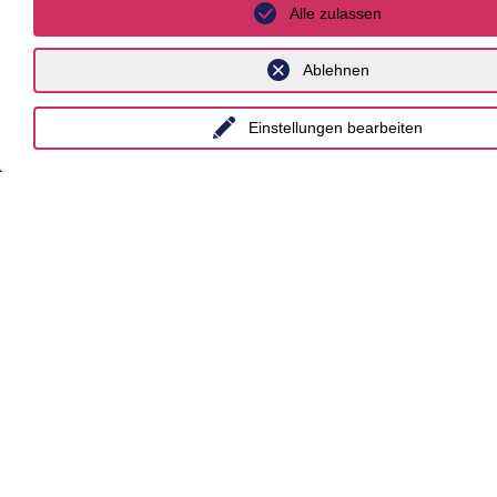
Alle zulassen
Berlin
Düsseldorf
Ablehnen
Essen
Einstellungen bearbeiten
Frankfurt a.M.
Hamburg
Hannover
Köln
Leipzig
München
Stuttgart
International