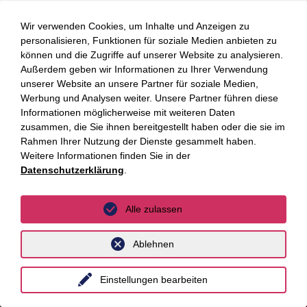
Wir verwenden Cookies, um Inhalte und Anzeigen zu
Dr. Lennard
Schutz der Meinungsfreiheit auf
personalisieren, Funktionen für soziale Medien anbieten zu
Lehmann, LL.M.
Online-Plattformen. Nomos Verlag,
können und die Zugriffe auf unserer Website zu analysieren.
Baden-Baden, 2025
Außerdem geben wir Informationen zu Ihrer Verwendung
unserer Website an unsere Partner für soziale Medien,
Werbung und Analysen weiter. Unsere Partner führen diese
Informationen möglicherweise mit weiteren Daten
zusammen, die Sie ihnen bereitgestellt haben oder die sie im
Rahmen Ihrer Nutzung der Dienste gesammelt haben.
Weitere Informationen finden Sie in der
Datenschutzerklärung
.
Bleiben Sie auf dem
Laufenden mit den
Alle zulassen
Luther Newslettern!
Ablehnen
Einstellungen bearbeiten
Newsletter abonnieren