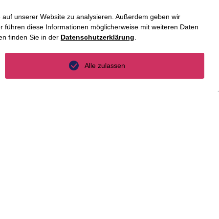
fe auf unserer Website zu analysieren. Außerdem geben wir
 führen diese Informationen möglicherweise mit weiteren Daten
r. Martin Jäger
n finden Sie in der
Datenschutzerklärung
.
Alle zulassen
Giang Nguyen
Giang Nguyen
Giang Nguyen
r. Lennard Lehmann, LL.M.