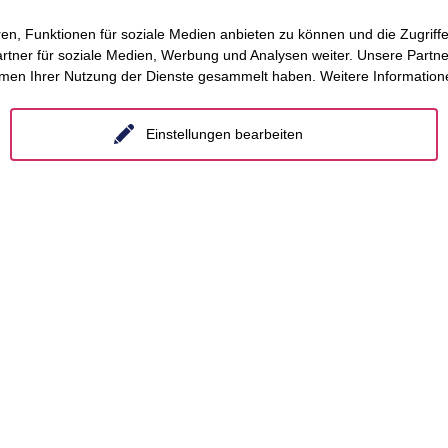
en, Funktionen für soziale Medien anbieten zu können und die Zugrif
ner für soziale Medien, Werbung und Analysen weiter. Unsere Partner
 – Chance für die (ländliche) Gesundheitsversorgung,
D
hmen Ihrer Nutzung der Dienste gesammelt haben. Weitere Informatione
Einstellungen bearbeiten
mber 2014
cher Verpflichtungen, Vietnam Investment Review, Juli
„Saigon Times“, 22. August 2015
ttformregulierung. Tagungsband. Nomos, Baden-Baden,
D