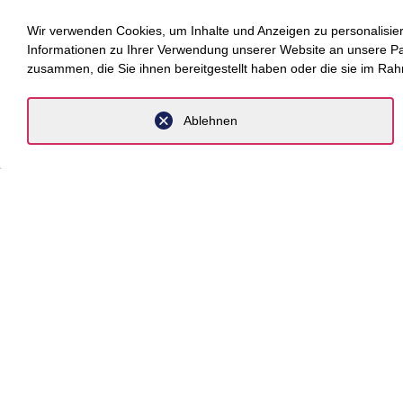
Wir verwenden Cookies, um Inhalte und Anzeigen zu personalisier
Informationen zu Ihrer Verwendung unserer Website an unsere Part
Sektorenübergreifende Versorgungseinrichtungen
zusammen, die Sie ihnen bereitgestellt haben oder die sie im Ra
in: Health&Care Management, 1/2026
Ablehnen
Die Yukos-Klage, „Saigon Times Weekly“, Septe
Verhinderung der vorzeitigen Verletzung vertragli
2012
Sozialversicherungspflicht: Gewinn und Verlust, 
Liken, Teilen, Regulieren - Die Zukunft der Pla