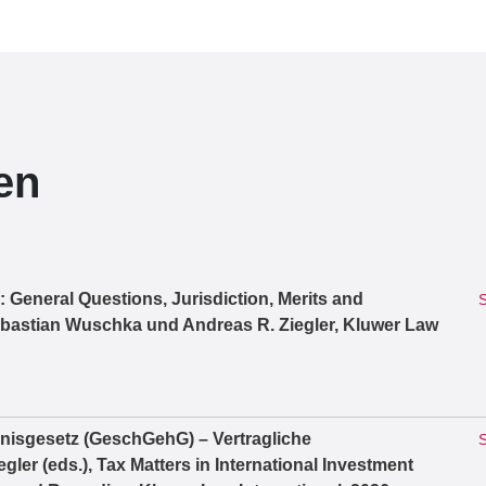
en
n: General Questions, Jurisdiction, Merits and
S
astian Wuschka und Andreas R. Ziegler, Kluwer Law
isgesetz (GeschGehG) – Vertragliche
S
er (eds.), Tax Matters in International Investment