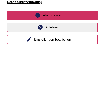
Datenschutzerklärung
.
Distressed Funds
Künstliche Intelligenz
Alle zulassen
Standorte
Ablehnen
Berlin
Einstellungen bearbeiten
Düsseldorf
Essen
Frankfurt a.M.
Hamburg
Hannover
Köln
Leipzig