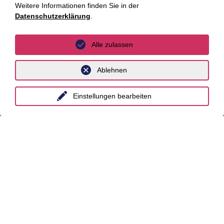
Weitere Informationen finden Sie in der
AI Advisory
Datenschutzerklärung
.
Cybersecurity
Alle zulassen
Dekarbonisierung
Distressed Funds
Ablehnen
Künstliche Intelligenz
Einstellungen bearbeiten
Standorte
Berlin
Düsseldorf
Essen
Frankfurt a.M.
Hamburg