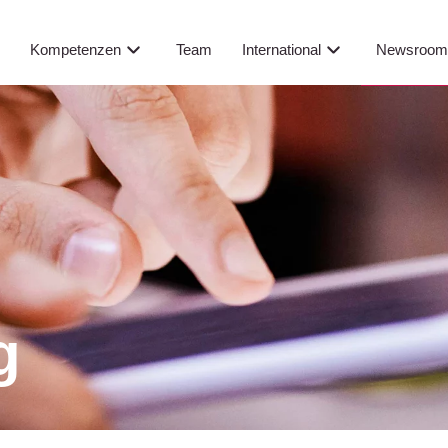
Newsroo
s
Kompetenzen
Team
International
g