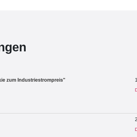
ungen
ie zum Industriestrompreis"
D
D