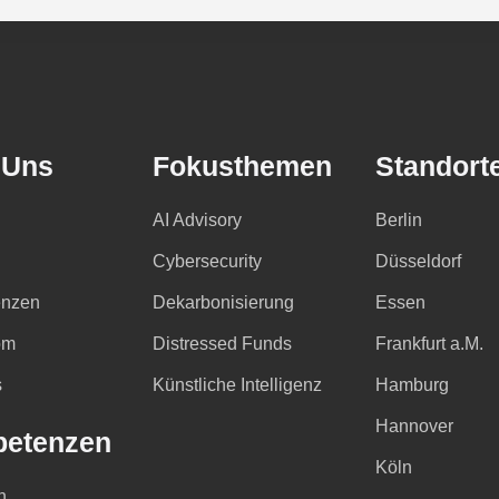
 Uns
Fokusthemen
Standort
AI Advisory
Berlin
Cybersecurity
Düsseldorf
nzen
Dekarbonisierung
Essen
om
Distressed Funds
Frankfurt a.M.
s
Künstliche Intelligenz
Hamburg
Hannover
etenzen
Köln
n