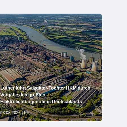
Luther führt Salzgitter-Tochter HKM durch
Luxem
Vergabe des größten
2026
Elektrolichtbogenofens Deutschlands
03.08.2
03.08.2026 | PR