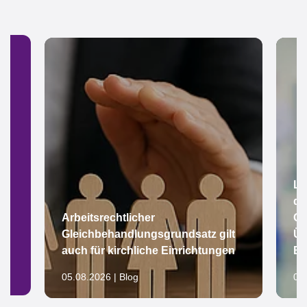
Lu
de
Arbeitsrechtlicher
Gm
Gleichbehandlungsgrundsatz gilt
Üb
auch für kirchliche Einrichtungen
Be
05.08.2026 | Blog
04