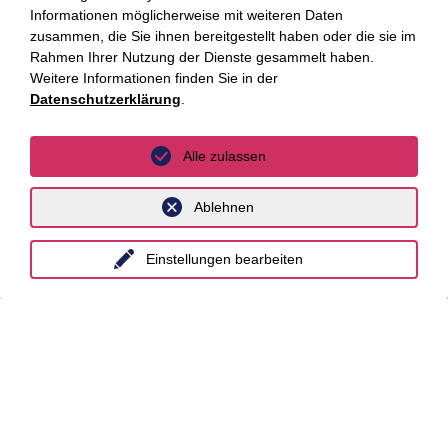
Informationen möglicherweise mit weiteren Daten
Baden-Baden, 2025
zusammen, die Sie ihnen bereitgestellt haben oder die sie im
Rahmen Ihrer Nutzung der Dienste gesammelt haben.
Weitere Informationen finden Sie in der
Datenschutzerklärung
.
Alle zulassen
Ablehnen
Bleiben Sie auf dem
Einstellungen bearbeiten
Laufenden mit den
Luther Newslettern!
Newsletter abonnieren