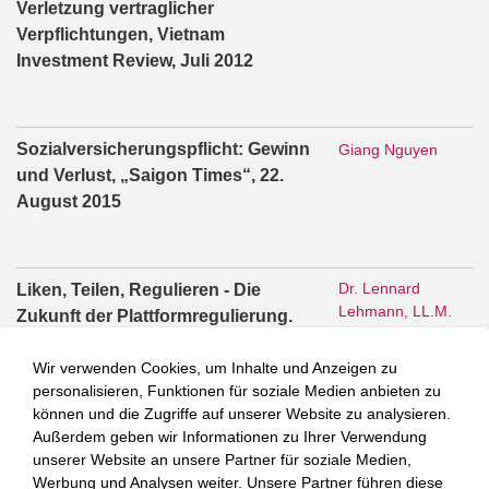
Verletzung vertraglicher
Verpflichtungen, Vietnam
Investment Review, Juli 2012
Sozialversicherungspflicht: Gewinn
Giang Nguyen
und Verlust, „Saigon Times“, 22.
August 2015
Dr. Lennard
Liken, Teilen, Regulieren - Die
Lehmann, LL.M.
Zukunft der Plattformregulierung.
Tagungsband. Nomos, Baden-
Wir verwenden Cookies, um Inhalte und Anzeigen zu
Baden, 2025
personalisieren, Funktionen für soziale Medien anbieten zu
können und die Zugriffe auf unserer Website zu analysieren.
Außerdem geben wir Informationen zu Ihrer Verwendung
Dr. Lennard
Schutz der Meinungsfreiheit auf
unserer Website an unsere Partner für soziale Medien,
Lehmann, LL.M.
Werbung und Analysen weiter. Unsere Partner führen diese
Online-Plattformen. Nomos Verlag,