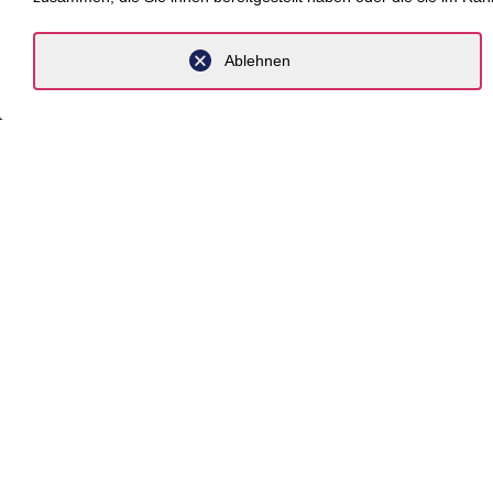
Kompete
Newsro
Ablehnen
Über un
Komp
Branche
Beratung
Fokus T