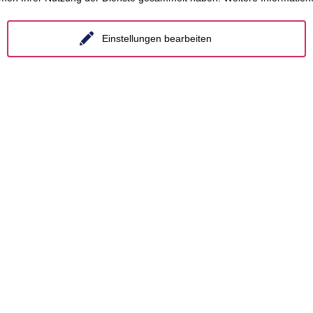
nzen
Dekarbonisierung
Essen
om
Distressed Funds
Frankfurt a.M.
Einstellungen bearbeiten
s
Künstliche Intelligenz
Hamburg
Hannover
etenzen
Köln
n
Leipzig
sfelder
München
hemen
Stuttgart