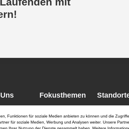
 Laufenden mit
ern!
 Uns
Fokusthemen
Standort
AI Advisory
Berlin
en, Funktionen für soziale Medien anbieten zu können und die Zugrif
Cybersecurity
Düsseldorf
ner für soziale Medien, Werbung und Analysen weiter. Unsere Partner
hmen Ihrer Nutzung der Dienste gesammelt haben. Weitere Informatione