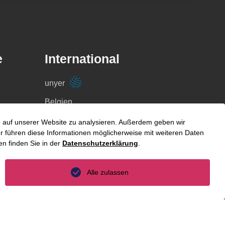
e
International
unyer
Belgien
China
fe auf unserer Website zu analysieren. Außerdem geben wir
 führen diese Informationen möglicherweise mit weiteren Daten
Großbritannien
n finden Sie in der
Datenschutzerklärung
.
Indien
Alle zulassen
Indonesien
Malaysia
Myanmar