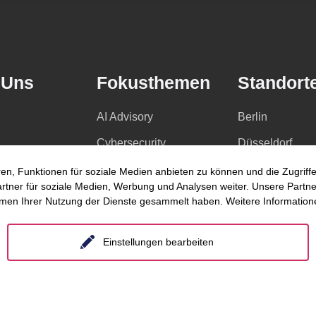
 Uns
Fokusthemen
Standort
AI Advisory
Berlin
Cybersecurity
Düsseldorf
nzen
Dekarbonisierung
Essen
en, Funktionen für soziale Medien anbieten zu können und die Zugrif
ner für soziale Medien, Werbung und Analysen weiter. Unsere Partner
om
Distressed Funds
Frankfurt a.M.
hmen Ihrer Nutzung der Dienste gesammelt haben. Weitere Informatione
s
Künstliche Intelligenz
Hamburg
Einstellungen bearbeiten
Hannover
etenzen
Köln
n
Leipzig