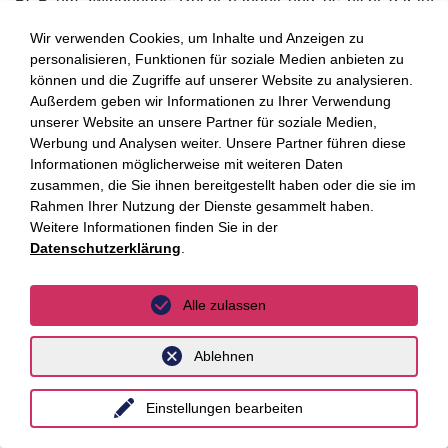
BGB um zwingendes Recht handelt und es nicht darauf
ankommt, ob die Klausel von einer Vertragspartei
Wir verwenden Cookies, um Inhalte und Anzeigen zu
formularvertraglich als Allgemeine Geschäftsbedingung
personalisieren, Funktionen für soziale Medien anbieten zu
vorgegeben oder ob sie von den Parteien individuell
können und die Zugriffe auf unserer Website zu analysieren.
ausgehandelt wurde. Insofern ist die jetzt ergangene
Außerdem geben wir Informationen zu Ihrer Verwendung
Entscheidung des BGH nur folgerichtig und konsequent.
unserer Website an unsere Partner für soziale Medien,
Werbung und Analysen weiter. Unsere Partner führen diese
Es ist nun zu erwarten, dass gerade die großen
Informationen möglicherweise mit weiteren Daten
zusammen, die Sie ihnen bereitgestellt haben oder die sie im
gewerblichen Vermieter von Ladeneinheiten in
Rahmen Ihrer Nutzung der Dienste gesammelt haben.
Einkaufszentren und dergleichen, sofern sie es nicht
Weitere Informationen finden Sie in der
ohnehin bereits tun, wieder in die Verhaltensmuster vor
Datenschutzerklärung
.
Beginn der sogenannten Auflockerungsrechtsprechung
des BGH zurückfallen werden und Mietvertragsurkunden
Alle zulassen
sowie Nachträge produzieren, die jeden Notar erblassen
lassen, um jedem noch so kleinen Verdacht eines
Schriftformverstoßes entgegenzuwirken.
Ablehnen
Ole-Jochen Melchior
Einstellungen bearbeiten
Partner
Luther Rechtsanwaltsgesellschaft mbH