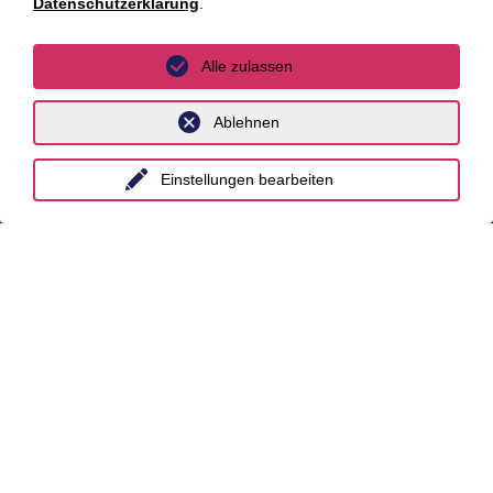
Datenschutzerklärung
.
Stuttgart
International
Alle zulassen
unyer
Ablehnen
Belgien
Einstellungen bearbeiten
China
Großbritannien
Indien
Indonesien
Malaysia
Myanmar
Singapur
Thailand