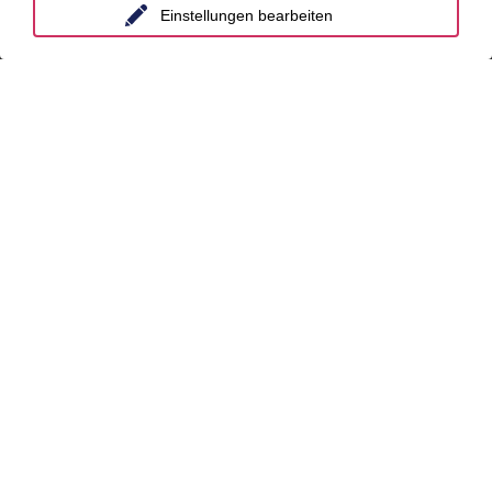
Standorte
Einstellungen bearbeiten
Berlin
Düsseldorf
Essen
Frankfurt a.M.
Hamburg
Hannover
Köln
Leipzig
München
Stuttgart