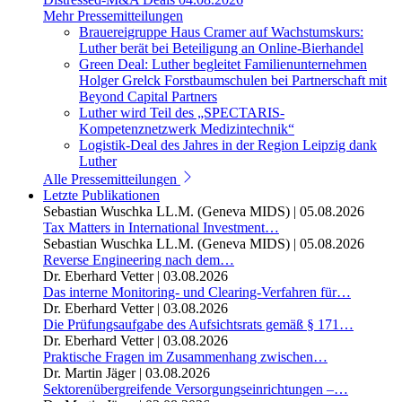
Mehr Pressemitteilungen
Brauereigruppe Haus Cramer auf Wachstumskurs:
Luther berät bei Beteiligung an Online-Bierhandel
Green Deal: Luther begleitet Familienunternehmen
Holger Grelck Forstbaumschulen bei Partnerschaft mit
Beyond Capital Partners
Luther wird Teil des „SPECTARIS-
Kompetenznetzwerk Medizintechnik“
Logistik-Deal des Jahres in der Region Leipzig dank
Luther
Alle Pressemitteilungen
Letzte Publikationen
Sebastian Wuschka LL.M. (Geneva MIDS)
|
05.08.2026
Tax Matters in International Investment…
Sebastian Wuschka LL.M. (Geneva MIDS)
|
05.08.2026
Reverse Engineering nach dem…
Dr. Eberhard Vetter
|
03.08.2026
Das interne Monitoring- und Clearing-Verfahren für…
Dr. Eberhard Vetter
|
03.08.2026
Die Prüfungsaufgabe des Aufsichtsrats gemäß § 171…
Dr. Eberhard Vetter
|
03.08.2026
Praktische Fragen im Zusammenhang zwischen…
Dr. Martin Jäger
|
03.08.2026
Sektorenübergreifende Versorgungseinrichtungen –…