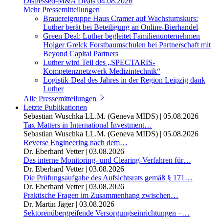
Distressed-M&A Deals
04.08.2026
Mehr Pressemitteilungen
Brauereigruppe Haus Cramer auf Wachstumskurs:
Luther berät bei Beteiligung an Online-Bierhandel
Green Deal: Luther begleitet Familienunternehmen
Holger Grelck Forstbaumschulen bei Partnerschaft mit
Beyond Capital Partners
Luther wird Teil des „SPECTARIS-
Kompetenznetzwerk Medizintechnik“
Logistik-Deal des Jahres in der Region Leipzig dank
Luther
Alle Pressemitteilungen
Letzte Publikationen
Sebastian Wuschka LL.M. (Geneva MIDS)
|
05.08.2026
Tax Matters in International Investment…
Sebastian Wuschka LL.M. (Geneva MIDS)
|
05.08.2026
Reverse Engineering nach dem…
Dr. Eberhard Vetter
|
03.08.2026
Das interne Monitoring- und Clearing-Verfahren für…
Dr. Eberhard Vetter
|
03.08.2026
Die Prüfungsaufgabe des Aufsichtsrats gemäß § 171…
Dr. Eberhard Vetter
|
03.08.2026
Praktische Fragen im Zusammenhang zwischen…
Dr. Martin Jäger
|
03.08.2026
Sektorenübergreifende Versorgungseinrichtungen –…