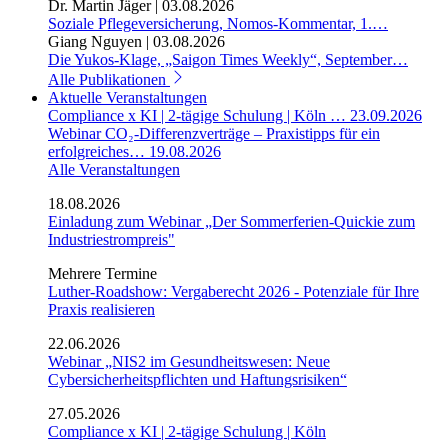
Dr. Martin Jäger
|
03.08.2026
Soziale Pflegeversicherung, Nomos-Kommentar, 1.…
Giang Nguyen
|
03.08.2026
Die Yukos-Klage, „Saigon Times Weekly“, September…
Alle Publikationen
Aktuelle Veranstaltungen
Compliance x KI | 2-tägige Schulung | Köln …
23.09.2026
Webinar CO₂-Differenzverträge – Praxistipps für ein
erfolgreiches…
19.08.2026
Alle Veranstaltungen
18.08.2026
Einladung zum Webinar „Der Sommerferien-Quickie zum
Industriestrompreis"
Mehrere Termine
Luther-Roadshow: Vergaberecht 2026 - Potenziale für Ihre
Praxis realisieren
22.06.2026
Webinar „NIS2 im Gesundheitswesen: Neue
Cybersicherheitspflichten und Haftungsrisiken“
27.05.2026
Compliance x KI | 2-tägige Schulung | Köln