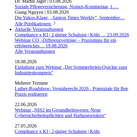
Dr. Martin Jäger
|
03.08.2026
Soziale Pflegeversicherung, Nomos-Kommentar, 1.…
Giang Nguyen
|
03.08.2026
Die Yukos-Klage, „Saigon Times Weekly“, September…
Alle Publikationen
Aktuelle Veranstaltungen
Compliance x KI | 2-tägige Schulung | Köln …
23.09.2026
Webinar CO₂-Differenzverträge – Praxistipps für ein
erfolgreiches…
19.08.2026
Alle Veranstaltungen
18.08.2026
Einladung zum Webinar „Der Sommerferien-Quickie zum
Industriestrompreis"
Mehrere Termine
Luther-Roadshow: Vergaberecht 2026 - Potenziale für Ihre
Praxis realisieren
22.06.2026
Webinar „NIS2 im Gesundheitswesen: Neue
Cybersicherheitspflichten und Haftungsrisiken“
27.05.2026
Compliance x KI | 2-tägige Schulung | Köln