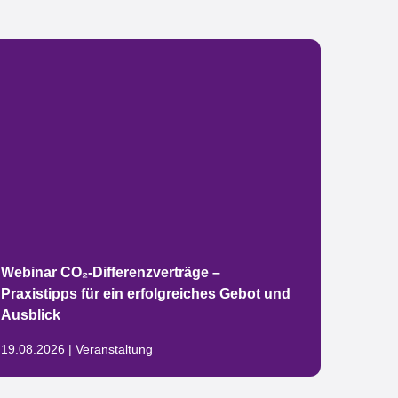
Luther
Webinar CO₂-Differenzverträge –
Klini
Praxistipps für ein erfolgreiches Gebot und
erfol
Ausblick
Betri
19.08.2026 | Veranstaltung
04.08.