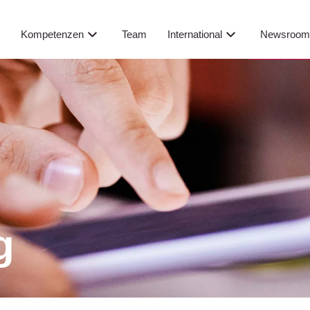
Newsroo
s
Kompetenzen
Team
International
g