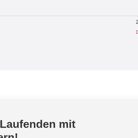
D
 Laufenden mit
ern!