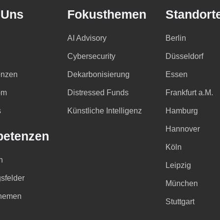
 Uns
Fokusthemen
Standort
AI Advisory
Berlin
Cybersecurity
Düsseldorf
nzen
Dekarbonisierung
Essen
om
Distressed Funds
Frankfurt a.M.
s
Künstliche Intelligenz
Hamburg
Hannover
etenzen
Köln
n
Leipzig
sfelder
München
hemen
Stuttgart