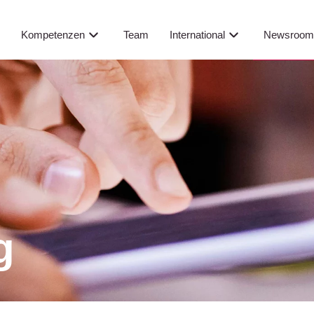
Newsroo
s
Kompetenzen
Team
International
g