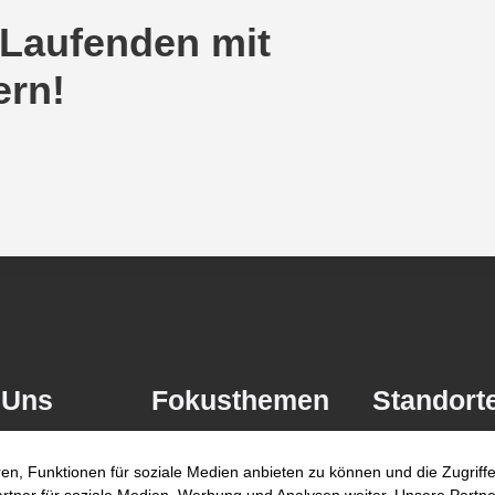
 Laufenden mit
ern!
 Uns
Fokusthemen
Standort
AI Advisory
Berlin
en, Funktionen für soziale Medien anbieten zu können und die Zugrif
Cybersecurity
Düsseldorf