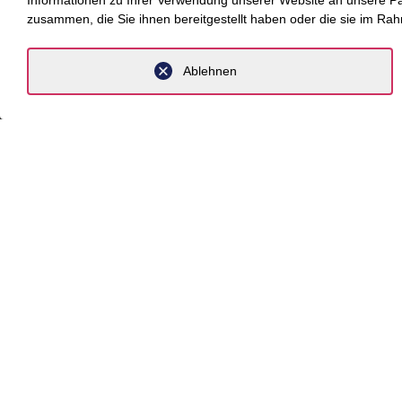
Informationen zu Ihrer Verwendung unserer Website an unsere Part
zusammen, die Sie ihnen bereitgestellt haben oder die sie im Ra
Kompete
Newsro
Ablehnen
Über un
Komp
Branche
Beratung
Fokus T