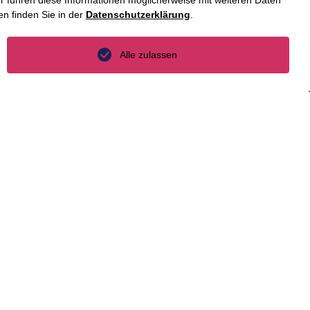
 führen diese Informationen möglicherweise mit weiteren Daten
n finden Sie in der
Datenschutzerklärung
.
China
Großbritannien
Alle zulassen
Indien
Indonesien
Malaysia
Myanmar
Singapur
Thailand
Ukraine
Vietnam
Luxemburg